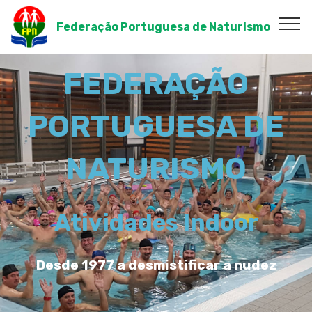
Federação Portuguesa de Naturismo
FEDERAÇÃO
PORTUGUESA DE
NATURISMO
Atividades Indoor
Desde 1977 a desmistificar a nudez