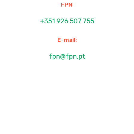
FPN
+351 926 507 755
E-mail:
fpn@fpn.pt