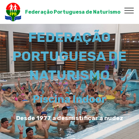
Federação Portuguesa de Naturismo
FEDERAÇÃO
PORTUGUESA DE
NATURISMO
Piscina Indoor
Desde 1977 a desmistificar a nudez